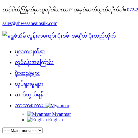
သင့်စိတ်ကြိုက်မှာယူလိုပါသလား? အခုပဲဆက်သွယ်လိုက်ပါ။
072-
sales@shwesaneainsilk.com
မူလစာမျက်နှာ
လုပ်ငန်းအကြောင်း
ပိုးထည်များ
လှုပ်ရှားမှုများ
ဆက်သွယ်ရန်
ဘာသာစကား:
Myanmar
English