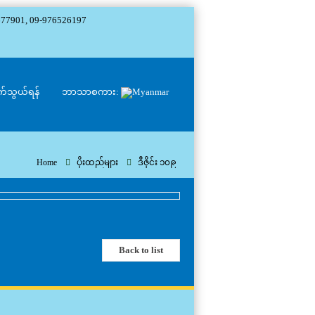
677901, 09-976526197
်သွယ်ရန်
ဘာသာစကား:
Home
ပိုးထည်များ
ဒီဇိုင်း ၁၀၉
Back to list