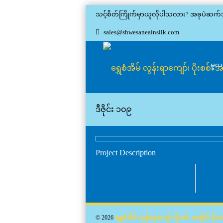
သင့်စိတ်ကြိုက်မှာယူလိုပါသလား? အခုပဲဆက်
sales@shwesaneainsilk.com
မူလ
ဒီဇိုင်း ၁၀၉
Project Description
© 2026
ရွှေစံအိမ် လွန်းရာကျော်၊ ပိုးစစ်၊ အချိတ် ပို