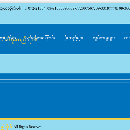
သွယ်လိုက်ပါ။
072-21354, 09-91030895, 09-772007567, 09-33197778, 09-36
စာမျက်နှာ
လုပ်ငန်းအကြောင်း
ပိုးထည်များ
လှုပ်ရှားမှုများ
ဆက
းထည်တိုက်
. All Rights Reserved.