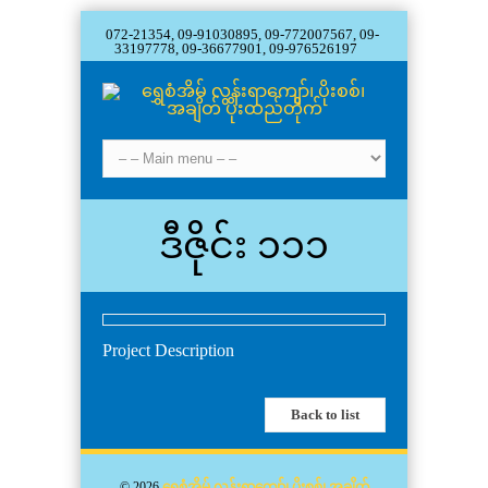
072-21354, 09-91030895, 09-772007567, 09-
33197778, 09-36677901, 09-976526197
ဒီဇိုင်း ၁၁၁
Project Description
Back to list
© 2026
ရွှေစံအိမ် လွန်းရာကျော်၊ ပိုးစစ်၊ အချိတ်