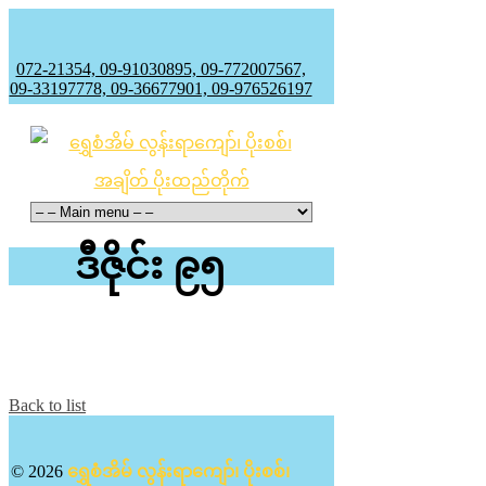
072-21354, 09-91030895, 09-772007567,
09-33197778, 09-36677901, 09-976526197
ဒီဇိုင်း ၉၅
Project Description
Back to list
© 2026
ရွှေစံအိမ် လွန်းရာကျော်၊ ပိုးစစ်၊